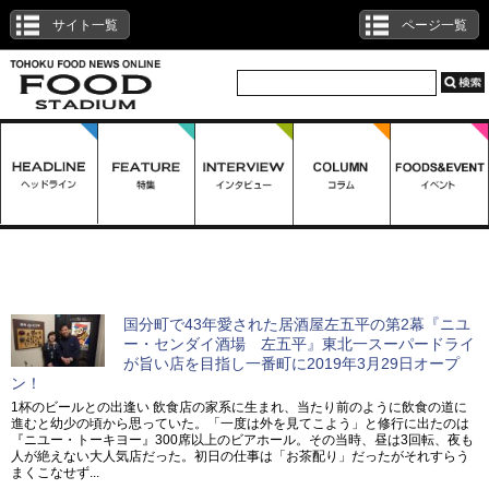
サイト一覧
ページ一覧
「一番町4丁目」を含む一覧
国分町で43年愛された居酒屋左五平の第2幕『ニユ
ー・センダイ酒場 左五平』東北一スーパードライ
が旨い店を目指し一番町に2019年3月29日オープ
ン！
1杯のビールとの出逢い 飲食店の家系に生まれ、当たり前のように飲食の道に
進むと幼少の頃から思っていた。「一度は外を見てこよう」と修行に出たのは
『ニユー・トーキヨー』300席以上のビアホール。その当時、昼は3回転、夜も
人が絶えない大人気店だった。初日の仕事は「お茶配り」だったがそれすらう
まくこなせず...