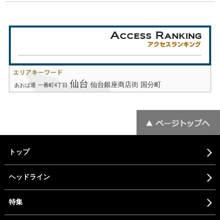
仙台
仙台銀座商店街
国分町
あおば通
一番町4丁目
トップ
ヘッドライン
特集