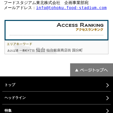
フードスタジアム東北株式会社　企画事業部宛

メールアドレス：
info@tohoku.food-stadium.com
仙台
仙台銀座商店街
国分町
あおば通
一番町4丁目
トップ
ヘッドライン
特集