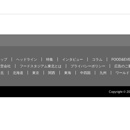
トップ
ヘッドライン
特集
インタビュー
コラム
FOOD&EV
運営会社
フードスタジアム東北とは
プライバシーポリシー
広告のご
東北
北海道
東京
関西
東海
中四国
九州
ワールド
Copyright © 