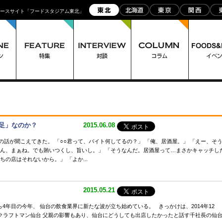
ュースサイト「フードスタジアム東北」
足」なのか？
2015.06.08
の話が聞こえてきた。 「○○君って、バイト何してるの？」 「俺、居酒屋。」 「えー、そ
うん、まぁね。でも賄いつくし、旨いし。」 「そうなんだ。居酒屋って…まさかキャッチし
ちの店はそれないから。」 「よか...
2015.05.21
から4年目の今年、 仙台の飲食業界に新たな波が立ち始めている。 きっかけは、2014年12
たクラフトマン仙台 父親の影響もあり、仙台にどうしても出店したかったと話す千社長の仙