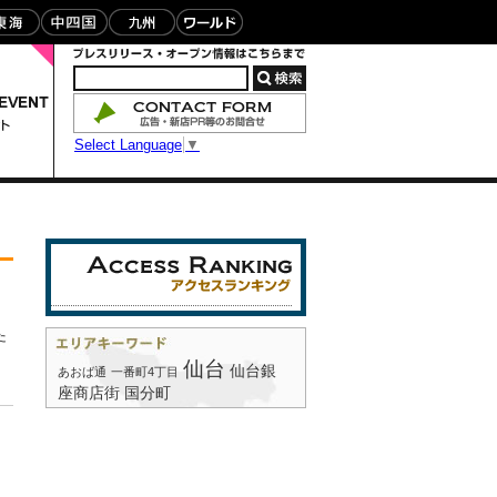
Select Language
▼
う
た
仙台
仙台銀
あおば通
一番町4丁目
座商店街
国分町
台