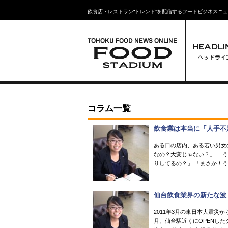
飲食店・レストラン“トレンド”を配信するフードビジネスニ
コラム一覧
飲食業は本当に「人手不
ある日の店内、ある若い男女
なの？大変じゃない？」 「
りしてるの？」 「まさか！う
仙台飲食業界の新たな波
2011年3月の東日本大震災
月、仙台駅近くにOPENし