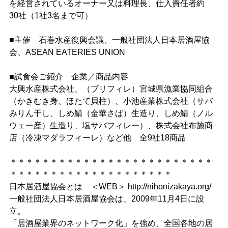
を経営されているオーナー又は料理長、仕入責任者約
30社（1社3名まで可）
■主催 石巻水産復興会議、一般社団法人日本居酒屋協
会、ASEAN EATERIES UNION
■試食会ご紹介 企業／商品内容
大興水産株式会社、（ブリフィレ）宮城県漁業協同組合
（かきむき身、ほたて貝柱）、小池産業株式会社（サバ
みりん干し、しめ鯖（金華さば）生造り、しめ鯖（ノル
ウェー産）生造り、塩サバフィレー）、株式会社布施商
店（冷凍マダラフィーレ）など他 全9社18商品
＊＊＊＊＊＊＊＊＊＊＊＊＊＊＊＊＊＊＊＊＊＊＊＊＊
＊＊＊＊＊＊＊＊＊＊＊＊＊＊＊＊＊＊＊＊
日本居酒屋協会とは ＜WEB＞ http://nihonizakaya.org/
一般社団法人日本居酒屋協会は、2009年11月4日に設
立。
「居酒屋業界のネットワーク化」を強め、全国各地の居