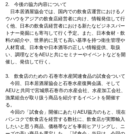
2. 今後の協力内容について
日本居酒屋協会では、国内での飲食店運営におけるノ
ウハウをアジアの飲食店経営者に向け、情報発信して行
く他、日本の飲食店経営者における新たなビジネスパー
トナー発掘にも寄与して行く予定。また、日本食材・飲
料の紹介や、世界的に見ても高い基準を持つ衛生管理や
人材育成、日本食や日本酒等の正しい情報提供、取扱
い、調理などをAEUと共にセミナーやイベントなどを開
催し、発信して行く。
3. 飲食店のための 石巻市水産関連食品の試食会ついて
今回、日本居酒屋協会と石巻水産復興会議、そして
AEUと共同で宮城県石巻市の水産会社、水産加工会社、
漁業組合が取り扱う商品を紹介するイベントを開催す
る。
今回の「試食会」開催にあたりAEU協力のもと、現在
バンコクで飲食店を経営する数社に、飲食店が実際輸入
したいと思う商品、価格帯などを事前ヒアリングし、ニ
ーズの高い商品を選定した。「試食会」当日は、今回の