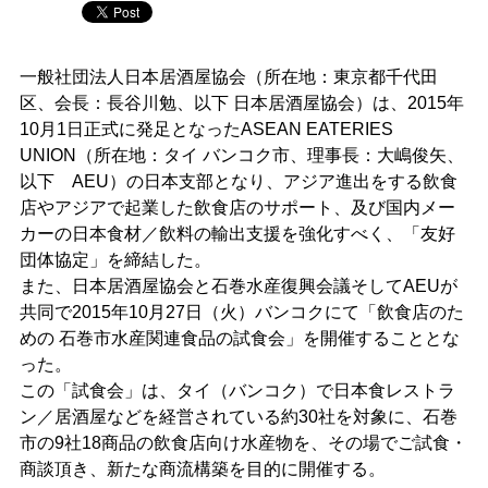
一般社団法人日本居酒屋協会（所在地：東京都千代田
区、会長：長谷川勉、以下 日本居酒屋協会）は、2015年
10月1日正式に発足となったASEAN EATERIES
UNION（所在地：タイ バンコク市、理事長：大嶋俊矢、
以下 AEU）の日本支部となり、アジア進出をする飲食
店やアジアで起業した飲食店のサポート、及び国内メー
カーの日本食材／飲料の輸出支援を強化すべく、「友好
団体協定」を締結した。
また、日本居酒屋協会と石巻水産復興会議そしてAEUが
共同で2015年10月27日（火）バンコクにて「飲食店のた
めの 石巻市水産関連食品の試食会」を開催することとな
った。
この「試食会」は、タイ（バンコク）で日本食レストラ
ン／居酒屋などを経営されている約30社を対象に、石巻
市の9社18商品の飲食店向け水産物を、その場でご試食・
商談頂き、新たな商流構築を目的に開催する。