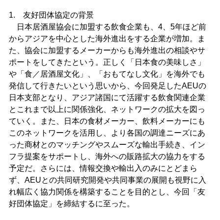
1. 友好団体協定の背景
日本居酒屋協会に加盟する飲食企業も、4、5年ほど前
からアジアを中心とした海外進出をする企業が増加。ま
た、協会に加盟するメーカーからも海外進出の相談やサ
ポートをしてきたという。正しく「日本食の美味しさ」
や「食／居酒屋文化」、「おもてなし文化」を海外でも
発信して行きたいという思いから、今回発足したAEUの
日本支部となり、アジア諸国にて活躍する飲食関連企業
とこれまで以上に関係強化、ネットワークの拡大を図っ
ていく。また、日本の食材メーカー、飲料メーカーにも
このネットワークを活用し、より各国の調達ニーズにあ
った商材とのマッチングやスムーズな輸出手続き、イン
フラ提案をサポートし、海外への販路拡大の協力をする
予定だ。さらには、情報交換や輸出入のみにとどまら
ず、AEUとの共同研究開発や共同事業の展開も視野に入
れ幅広く協力関係を構築することを目的とし、今回「友
好団体協定」を締結するに至った。