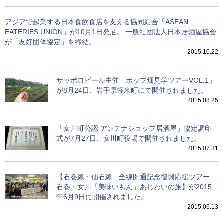
アジアで起業する日本食飲食店を支える協同組合「ASEAN
EATERIES UNION」が10月1日発足。 一般社団法人日本居酒屋協会
が「友好団体協定」を締結。
2015.10.22
サッポロビール主催「ホップ畑見学ツアーVOL.1」
が8月24日、岩手県軽米町にて開催されました。
2015.08.25
「女川町公認 アンテナショップ居酒屋」協定調印
式が7月27日、女川町役場で開催されました。
2015.07.31
【石巻線・仙石線 全線開通記念復興応援ツアー
石巻・女川「美味いもん」あじわいの旅】が2015
年6月9日に開催されました。
2015.06.13