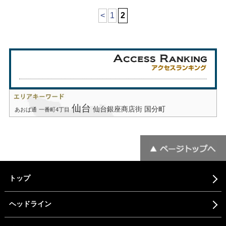
<
1
2
仙台
仙台銀座商店街
国分町
あおば通
一番町4丁目
トップ
ヘッドライン