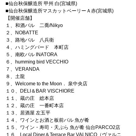
■仙台秋保醸造所 甲州 白(宮城県)
■仙台秋保醸造所マスカットベーリーＡ赤(宮城県)
【開催店舗】
１、和酒バル 二喬/Nikyo
２、NOBATTE
３、路地バル 八兵衛
４、ハミングバード 本町店
５、南欧バル INATORA
６、humming bird VECCHIO
７、VERANDA
８、土龍
９、Welcome to the Moon． 泉中央店
１０、DELI＆BAR VISCHIORE
１１、蔵の庄 総本店
１２、蔵の庄 一番町本店
１３、居酒屋 左五平
１４、ワインとお酒と板前バル 魚が肴
１５、ワイン・寿司・天ぷら 魚が肴 仙台PARCO2店
１６、Local Diner＆Terrace Bar VALNICO（ヴァルニ