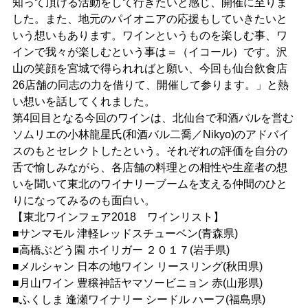
知って頂ける活動をして行きたいと感じ、開催に至りま
した。また、地元のパイオニアの応援もしていきたいと
いう想いもあります。ワインというものを楽しむ事、ワ
インで我々が楽しむという事は＝（イコール）です。沢
山の笑顔を宮城で得られればと願い、今回も仙台飲食店
26店舗の同志の力を借りて、開催して参ります。」と熱
い想いを話してくれました。
第4回目となる今回のワインは、北仙台で和酒バルを営む
ソムリエの小林龍星氏(和酒バル二喬／Nikyo)のアドバイ
スのもとセレクトしたという。それぞれの評価を自分の
舌で愉しみながら、各店舗の料理との相性や生産者の想
いを聞いて東北のワイナリーブームを支える仲間のひと
りになってみるのも面白い。
【東北ワインフェア2018 ワインリスト】
■サンマモル 津軽レッドスチューベン(青森県)
■高橋ぶどう園 ホイリガー ２０１７(岩手県)
■メルシャン 日本の地ワイン リースリング(秋田県)
■月山ワイン 豊穣神話ヤマソービニョン 赤(山形県)
■ふくしま 逢瀬ワイナリー シードル ハーフ(福島県)