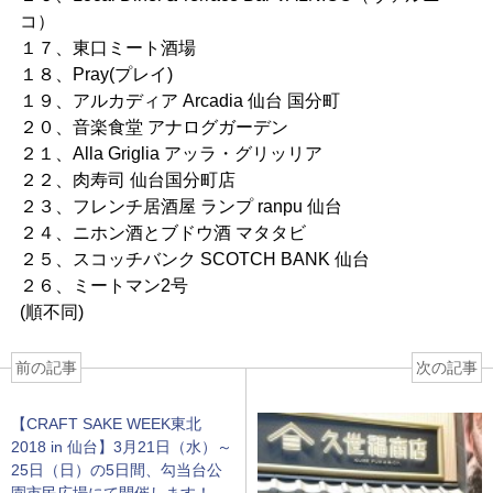
コ）
１７、東口ミート酒場
１８、Pray(プレイ)
１９、アルカディア Arcadia 仙台 国分町
２０、音楽食堂 アナログガーデン
２１、Alla Griglia アッラ・グリッリア
２２、肉寿司 仙台国分町店
２３、フレンチ居酒屋 ランプ ranpu 仙台
２４、ニホン酒とブドウ酒 マタタビ
２５、スコッチバンク SCOTCH BANK 仙台
２６、ミートマン2号
(順不同)
前の記事
次の記事
【CRAFT SAKE WEEK東北
2018 in 仙台】3月21日（水）～
25日（日）の5日間、勾当台公
園市民広場にて開催します！