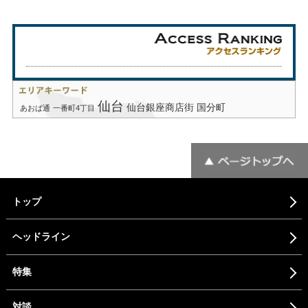
仙台
仙台銀座商店街
国分町
あおば通
一番町4丁目
トップ
ヘッドライン
特集
対談