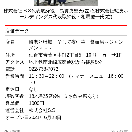
株式会社 S.S代表取締役：島貫央聖氏(左)と株式会社蝦夷ホ
ールディングス代表取締役：相馬慶一氏(右)
店舗データ
店名
海老と牡蠣。そして夜中華。醤麺男～ジャン
メンマン～
住所
仙台市青葉区本町2丁目5－10 リ・カーサ1F
アクセス
地下鉄南北線広瀬通駅から徒歩8分
電話
022‐738‐7072
営業時間
11：30～22：00 (ディナーメニュー16：00
～)
定休日
なし
坪数客数
13.4坪25席(外に立ち飲み席あり)
客単価
1000円
運営会社
株式会社S.S
オープン日
2021年6月28日
前の記事
次の記事