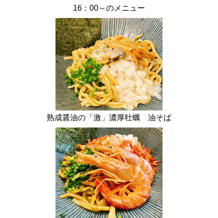
16：00～のメニュー
熟成醤油の「激」濃厚牡蠣 油そば