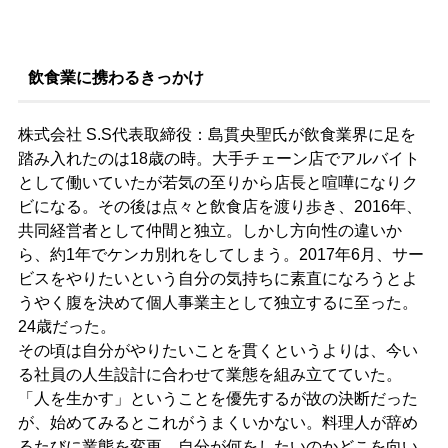
飲食業に携わるきっかけ
株式会社 S.S代表取締役：島貫央聖氏が飲食業界に足を
踏み入れたのは18歳の時。大手チェーン店でアルバイト
として働いていたが若気の至りから店長と喧嘩になりク
ビになる。その後は点々と飲食店を渡り歩き、2016年、
共同経営者として仲間と独立。しかし方向性の違いか
ら、約1年でケンカ別れをしてしまう。2017年6月、サー
ビスをやりたいという自分の気持ちに素直になろうとよ
うやく腹を決めて個人事業主として独立するに至った。
24歳だった。
その頃は自分がやりたいことを貫くというよりは、今い
る社員の人生設計に合わせて業態を組み立てていた。
「人を生かす」ということを優先するが故の決断だった
が、始めてみるとこれがうまくいかない。料理人が辞め
るたびに業態を変更、自分が何をしたいのかどこを向い