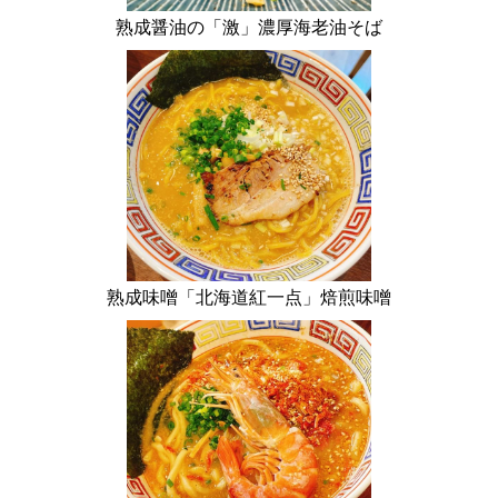
熟成醤油の「激」濃厚海老油そば
熟成味噌「北海道紅一点」焙煎味噌