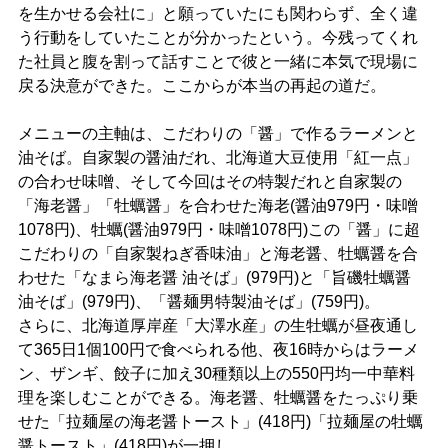
を生かせる会社に」と願っていたにも関わらず、全く違
う行動をしていたことが分かったという。今残ってくれ
た社員と腹を割って話すことで彼と一緒に本気で現場に
戻る決意ができた。ここからが本当の再起の道だ。
メニューの主軸は、こだわりの「醤」で作るラーメンと
油そば。自家製の醤油だれ、北海道大豆使用「紅一点」
の合わせ味噌、そして今回はその特製だれと自家製の
「海老醤」「牡蠣醤」を合わせた海老(醤油979円・味噌
1078円)、牡蠣(醤油979円・味噌1078円)この「醤」に超
こだわりの「自家製ねぎ香味油」と海老醤、牡蠣醤を合
わせた「なまら海老醤 油そば」(979円)と「旨磯牡蠣醤
油そば」(979円)、「醤麺男特製油そば」(759円)。
さらに、北海道厚岸産「大澤水産」の生牡蠣が昼夜通し
て365日1個100円で食べられる他、夜16時からはラーメ
ン、ザンギ、餃子に加え30種類以上の550円均一中華料
理を楽しむことができる。海老醤、牡蠣醤をたっぷり乗
せた「拉麺屋の海老醤トースト」(418円)「拉麺屋の牡蠣
醤トースト」(418円)が一押し。