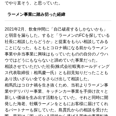
でやり直そう、と思っていた。
ラーメン事業に踏み切った経緯
2021年2月、飲食仲間に「自己破産するしかないかも」
と弱音を漏らした。すると「ラーメンのFCを探している
社長に相談したらどうか」と提案をもらい相談してみる
ことになった。もともとコロナ禍になる前からラーメン
事業や弁当事業に興味はもっていたものの自分のノウハ
ウではどうにもならないと諦めていた事業だった。
相談させていただいた社長(株式会社蝦夷ホールディング
ス代表取締役：相馬慶一氏）とも顔見知りだったことも
あり洗いざらい全てをさらけ出して相談した。
相馬氏はコロナ禍を生き抜くため、当初よりラーメン事
業やデリバリー事業、キッチンカー事業を手掛け次々と
新しい価値を生み出す活動をしていた。それと同時に開
発した海老、牡蠣ラーメンをともにお客様に届けてくれ
るパートナーも探していた。島貫氏からの相談を受けた