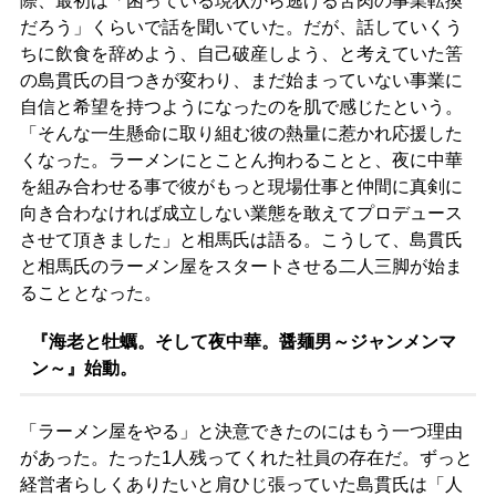
際、最初は「困っている現状から逃げる苦肉の事業転換
だろう」くらいで話を聞いていた。だが、話していくう
ちに飲食を辞めよう、自己破産しよう、と考えていた筈
の島貫氏の目つきが変わり、まだ始まっていない事業に
自信と希望を持つようになったのを肌で感じたという。
「そんな一生懸命に取り組む彼の熱量に惹かれ応援した
くなった。ラーメンにとことん拘わることと、夜に中華
を組み合わせる事で彼がもっと現場仕事と仲間に真剣に
向き合わなければ成立しない業態を敢えてプロデュース
させて頂きました」と相馬氏は語る。こうして、島貫氏
と相馬氏のラーメン屋をスタートさせる二人三脚が始ま
ることとなった。
『海老と牡蠣。そして夜中華。醤麺男～ジャンメンマ
ン～』始動。
「ラーメン屋をやる」と決意できたのにはもう一つ理由
があった。たった1人残ってくれた社員の存在だ。ずっと
経営者らしくありたいと肩ひじ張っていた島貫氏は「人