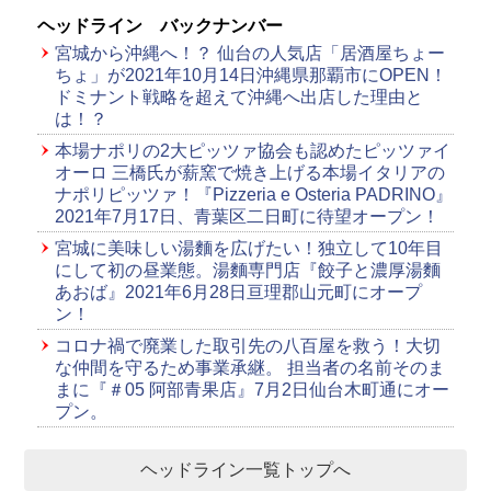
ヘッドライン バックナンバー
宮城から沖縄へ！？ 仙台の人気店「居酒屋ちょー
ちょ」が2021年10月14日沖縄県那覇市にOPEN！
ドミナント戦略を超えて沖縄へ出店した理由と
は！？
本場ナポリの2大ピッツァ協会も認めたピッツァイ
オーロ 三橋氏が薪窯で焼き上げる本場イタリアの
ナポリピッツァ！『Pizzeria e Osteria PADRINO』
2021年7月17日、青葉区二日町に待望オープン！
宮城に美味しい湯麵を広げたい！独立して10年目
にして初の昼業態。湯麵専門店『餃子と濃厚湯麵
あおば』2021年6月28日亘理郡山元町にオープ
ン！
コロナ禍で廃業した取引先の八百屋を救う！大切
な仲間を守るため事業承継。 担当者の名前そのま
まに『＃05 阿部青果店』7月2日仙台木町通にオー
プン。
ヘッドライン一覧トップへ